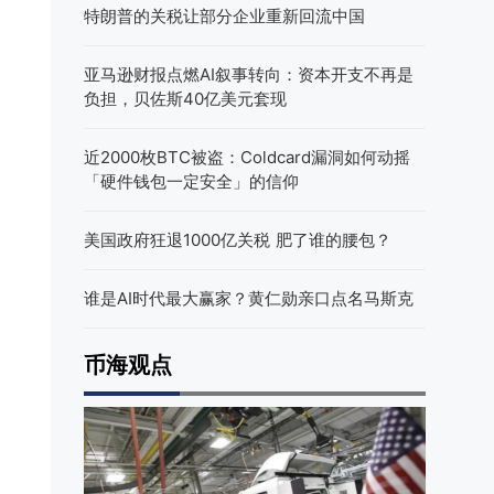
特朗普的关税让部分企业重新回流中国
亚马逊财报点燃AI叙事转向：资本开支不再是
负担，贝佐斯40亿美元套现
近2000枚BTC被盗：Coldcard漏洞如何动摇
「硬件钱包一定安全」的信仰
美国政府狂退1000亿关税 肥了谁的腰包？
谁是AI时代最大赢家？黄仁勋亲口点名马斯克
币海观点