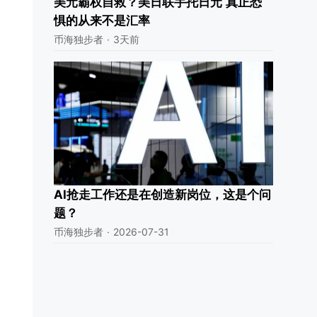
美元霸权自救？美日联手托日元 真正恐
惧的从来不是汇率
币海独步者
·
3天前
AI抢走工作还是在创造新岗位，这是个问
题？
币海独步者
·
2026-07-31