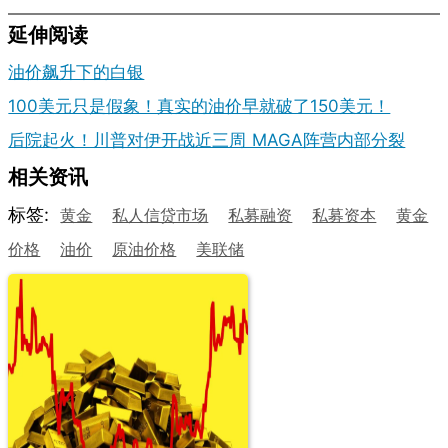
延伸阅读
油价飙升下的白银
100美元只是假象！真实的油价早就破了150美元！
后院起火！川普对伊开战近三周 MAGA阵营内部分裂
相关资讯
标签:
黄金
私人信贷市场
私募融资
私募资本
黄金
价格
油价
原油价格
美联储