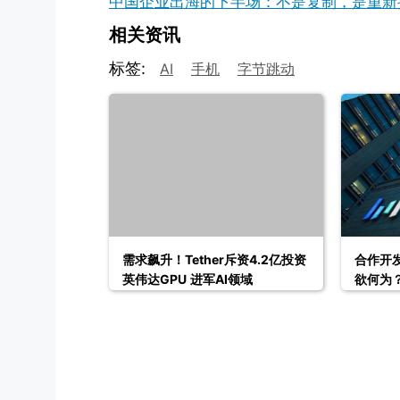
中国企业出海的下半场：不是复制，是重新把
相关资讯
标签:
AI
手机
字节跳动
需求飙升！Tether斥资4.2亿投资
合作开发
英伟达GPU 进军AI领域
欲何为