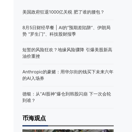
美国政府狂退1000亿关税 肥了谁的腰包？
8月5日财经早餐 | AI的“预期差陷阱”、伊朗局
势 "罗生门"、科技股财报季
短暂的风险狂欢？地缘风险骤降 引爆美股新高
油价重挫
Anthropic的豪赌：用华尔街的钱买下未来六年
的AI入场券
德银：从“AI股神”爆仓到韩股闪崩 下一次会轮
到谁？
币海观点