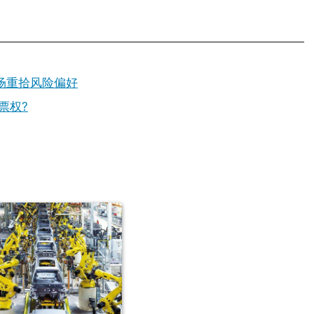
场重拾风险偏好
票权?