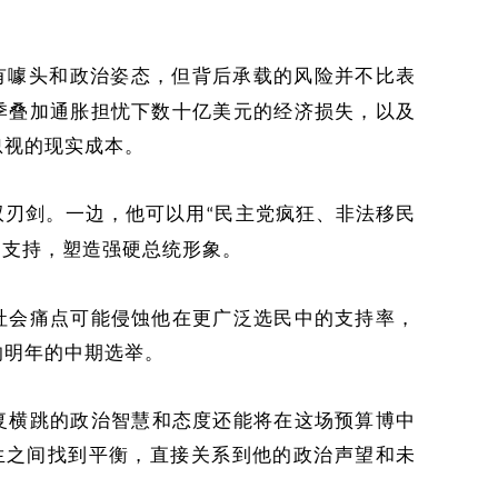
。
有噱头和政治姿态，但背后承载的风险并不比表
季叠加通胀担忧下
数十亿美元的经济损失，以及
忽视的现实成本。
双刃剑。一边，他可以用
民主党疯狂、非法移民
“
民支持，塑造强硬总统形象。
社会痛点可能侵蚀他在更广泛选民中的支持率，
响明年的中期选举。
复横跳的
政治智慧
和态度还能
将在这场预算博中
生之间找到平衡，直接关系到他的政治声望和未