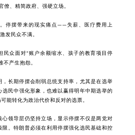
官僚、精简政府、强硬立场。
。停摆带来的现实痛点
失薪、医疗费用上
——
激发民众不满。
但民众面对
账户余额缩水、孩子的教育项目停
“
难不产生抱怨。
明
，长期停摆会削弱总统支持率，尤其是在选举
心选民中强化形象，
也难以赢得明年中期选举的
仍可能转化为政治代价
和反对的选票。
核心
领导层仍
坚持立场，显示停摆不仅是两党对
极限。特朗普必须在利用停摆强化选民基础和控