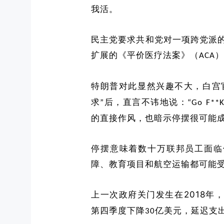
我活。
民主党要求共和党
对
一项跨党派
扩展的《平价医疗法案》（
）
ACA
特朗普对此显然兴趣不大，白宫
求
后，直言不讳地说：
”
“
Go F**K
的直接作风，也暗示停摆很可能
停摆意味着数十万联邦员工面临
障、教育项目和航空运输都可能
2018
上一次
政府关门发生在
年
第四季度下降
亿美元，延迟支
30