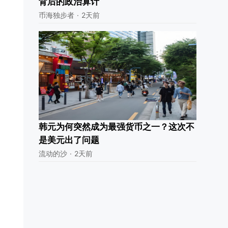
背后的政治算计
币海独步者
·
2天前
韩元为何突然成为最强货币之一？这次不
是美元出了问题
流动的沙
·
2天前