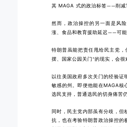
MAGA
其
式的
政治标签
削减
——
然而，政治操控的另一面是风险
涨、食品和教育援助延迟
可能
——
特朗普虽能把责任甩给民主党，
摆、国家公园关门
的现实，会很
”
以往美国政府多次关门的经验证
MAGA
敏感的州。即便他能在
核
选民支持，
普通选民的切身痛苦
同时，民主党内部虽有分歧，但
抗，也
在
考验特朗普政治操控的