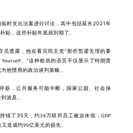
2021
的
临时支出法案
进行讨论
，其中包括延长
年
补贴，这些补贴年底就到期了。
官员透露，他在看完民主党
那些荒谬无理的要
“
。
这种
粗俗
的语言不仅显示了特朗普
 Yourself
”
成为他惯用的政治谈判策略。
停薪，公共服务可能中断，国家公园、社会保
受到波及。
35
，
持续了
天，约
万联邦员工被迫休假，
34
GDP
出又造成约
亿美元的损失。
90