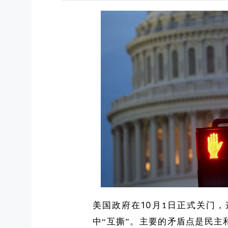
10
美国政府在
月
日正式关门，
1
中
“
互撕
”
。
主要的矛盾点
是
民主