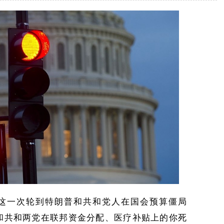
这一次轮到特朗普和共和党
人
在国会预算僵局
和共和
两党在联邦资金分配
、
医疗补贴上的你死