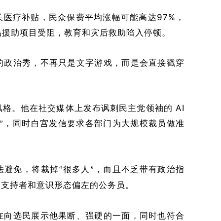
97%
长医疗补贴，民众保费平均涨幅可能高达
，
品援助项目受阻，教育和灾后救助陷入停顿。
的政治秀，不
再
只是文字游戏，而是
会
直接戳
穿
AI
风格。他在社交媒体上发布讽刺民主党领袖的
，同时白宫发信要求各部门为大规模裁员做准
”
法避免，将裁掉
很多人
，而且不乏带有政治指
“
”
党支持者
和意识形态偏左
的公务员。
在向选民展示他果断、强硬的一面，
同时
也符合