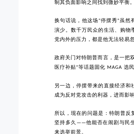
制其负面影响之间找到微妙平衡
换句话说，他这场
停摆秀
虽然
“
”
演少。数千万民众的生活、
购物
党内外的压力，都是他无法轻易
政府关门对特朗普而言，是一把
医疗补贴
等话题固化
选
”
MAGA
另一边，停摆带来的直接经济和
成为反对党攻击的利器
，
进而影
所以，现在的问题是：
特朗普
反
坚持多久
他能否在闹剧与民
——
来选举前景。