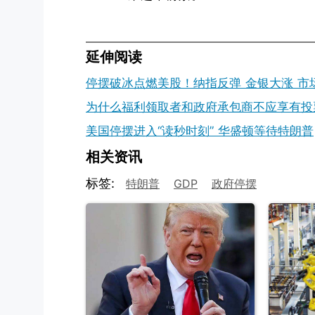
延伸阅读
停摆破冰点燃美股！纳指反弹 金银大涨 市
为什么福利领取者和政府承包商不应享有投
美国停摆进入“读秒时刻” 华盛顿等待特朗普
相关资讯
标签:
特朗普
GDP
政府停摆