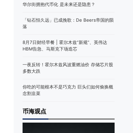
华尔街拥抱代币化 是未来还是隐患？
「钻石恒久远」已成挽歌：De Beers帝国的陨
落
8月7日财经早餐 | 霍尔木兹“新规”、英伟达
HBM告急、马斯克下场造芯
一夜反转！霍尔木兹风波重燃油价 存储芯片股
多数大跌
你吃的可能根本不是巧克力 巨头们如何偷换概
念割韭菜
币海观点