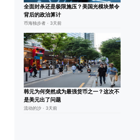
全面封杀还是极限施压？美国光模块禁令
背后的政治算计
币海独步者
·
3天前
韩元为何突然成为最强货币之一？这次不
是美元出了问题
流动的沙
·
3天前