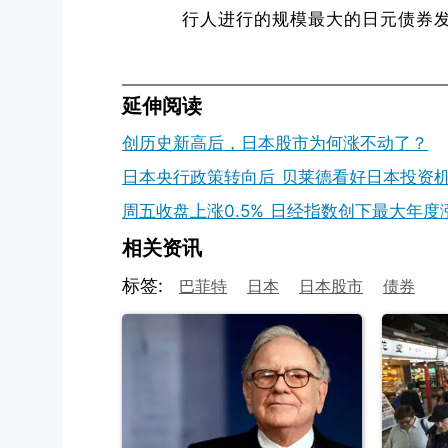
行人进行的规模最大的日元债券
延伸阅读
创历史新高后，日本股市为何涨不动了？
日本央行政策转向后 贝莱德看好日本投资
周五收盘上涨0.5% 日经指数创下最大年度
相关资讯
标签:
巴菲特
日本
日本股市
债券