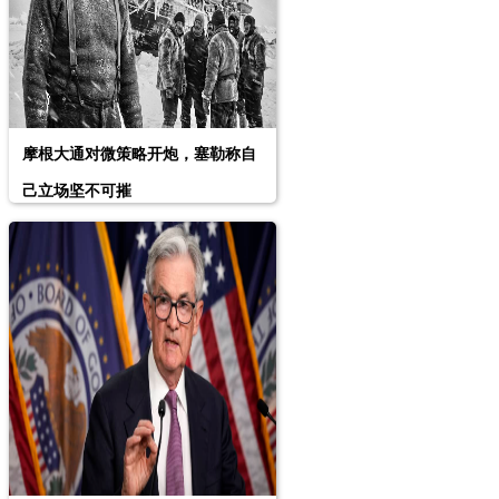
摩根大通对微策略开炮，塞勒称自
己立场坚不可摧