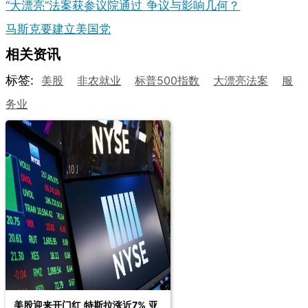
“大漂亮”法案获参议院通过 争议与影响几何？
马斯克要建立美国党
相关资讯
标签:
美股
非农就业
标普500指数
大漂亮法案
服
务业
美股迎来开门红 特斯拉涨近7% 亚