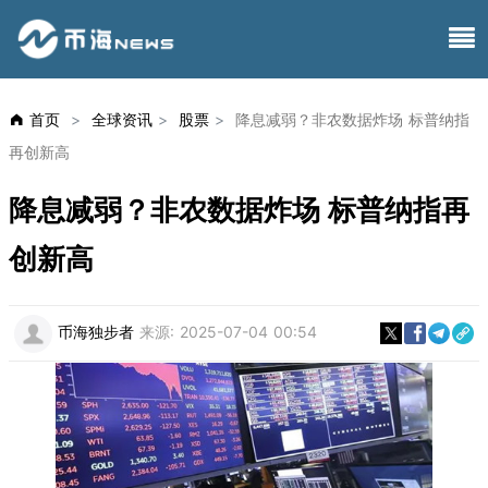
首页
>
全球资讯
>
股票
>
降息减弱？非农数据炸场 标普纳指
再创新高
降息减弱？非农数据炸场 标普纳指再
创新高
币海独步者
来源:
2025-07-04 00:54